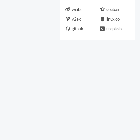
weibo
douban
v2ex
linux.do
github
unsplash