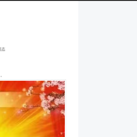
日志
。。