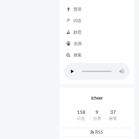
慧语
闪念
妙思
虫洞
搜索
icheer
158
9
37
日志
分类
标签
RSS